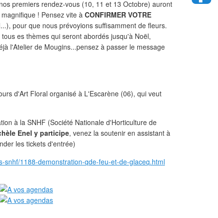
 nos premiers rendez-vous (10, 11 et 13 Octobre) auront
e magnifique ! Pensez vite à
CONFIRMER VOTRE
...), pour que nous prévoyions suffisamment de fleurs.
e tous es thèmes qui seront abordés jusqu'à Noël,
éjà l'Atelier de Mougins...pensez à passer le message
rs d'Art Floral organisé à L'Escarène (06), qui veut
ion à la SNHF (Société Nationale d'Horticulture de
hèle Enel y participe
, venez la soutenir en assistant à
der les tickets d'entrée)
tes-snhf/1188-demonstration-qde-feu-et-de-glaceq.html