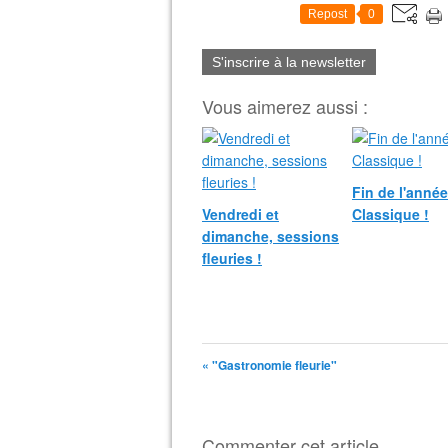
Repost
0
S'inscrire à la newsletter
Vous aimerez aussi :
Fin de l'anné
Vendredi et
Classique !
dimanche, sessions
fleuries !
« "Gastronomie fleurie"
Commenter cet article