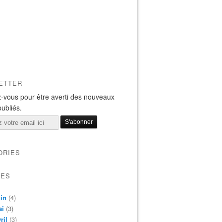
ETTER
-vous pour être averti des nouveaux
publiés.
ORIES
VES
in
(4)
ai
(3)
ril
(3)