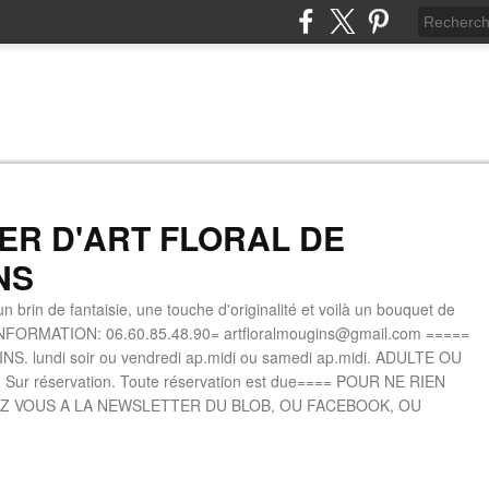
IER D'ART FLORAL DE
NS
n brin de fantaisie, une touche d'originalité et voilà un bouquet de
INFORMATION: 06.60.85.48.90= artfloralmougins@gmail.com =====
. lundi soir ou vendredi ap.midi ou samedi ap.midi. ADULTE OU
 Sur réservation. Toute réservation est due==== POUR NE RIEN
Z VOUS A LA NEWSLETTER DU BLOB, OU FACEBOOK, OU