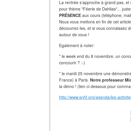
La rentrée s'approche à grand pas, et
pour thème "Féerie de Dahlias"... just
PRÉSENCE
aux cours (téléphone, mail
Nous vous mettons en fin de cet articl
découvrez-les, et si vous connaissez d
autour de vous !
Egalement à noter:
* le week end du 8 novembre, un concou
concourir ? :-)
* le mardi 25 novembre une démonstrat
France) à Paris.
Notre professeur Mic
la démo ! (lien ci dessous pour comman
http://www.snhf.org/agenda/les-activi