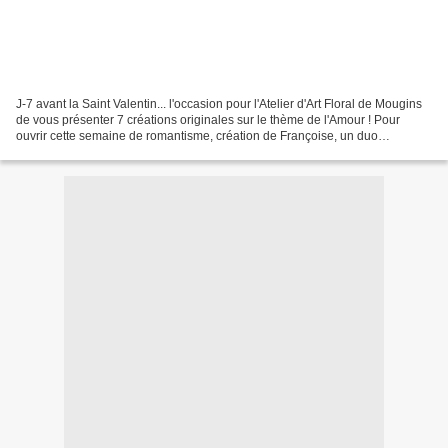
J-7 avant la Saint Valentin... l'occasion pour l'Atelier d'Art Floral de Mougins
de vous présenter 7 créations originales sur le thème de l'Amour ! Pour
ouvrir cette semaine de romantisme, création de Françoise, un duo
d'enlacé(e)s. Voyez vous leurs bras...