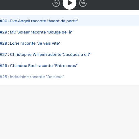
#30 : Eve Angeli raconte "Avant de partir"
#29 : MC Solaar raconte "Bouge de là"
28 : Lorie raconte "Je vais vite"
#27 : Christophe Willem raconte "Jacques a dit"
#26 : Chimène Badi raconte "Entre nous"
#25 : Indochine raconte "3e sexe"
#24 : Zaho raconte "C'est chelou"
#23 : Patrick Bruel raconte "Au café des délices"
#22 : Kyo raconte "Le chemin"
#21 : Nolwenn Leroy raconte "Cassé"
#20 : Patrick Hernandez raconte "Born to be alive"