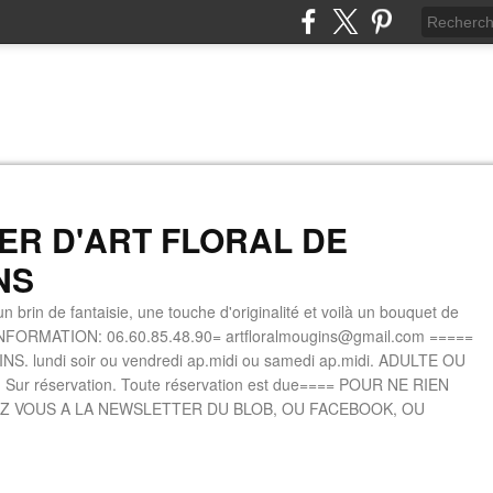
IER D'ART FLORAL DE
NS
n brin de fantaisie, une touche d'originalité et voilà un bouquet de
INFORMATION: 06.60.85.48.90= artfloralmougins@gmail.com =====
. lundi soir ou vendredi ap.midi ou samedi ap.midi. ADULTE OU
 Sur réservation. Toute réservation est due==== POUR NE RIEN
Z VOUS A LA NEWSLETTER DU BLOB, OU FACEBOOK, OU