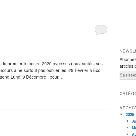
…
NEWSL
Abonnez
me du premier trimestre 2020 avec ses nouveautés, ses
articles 
oncours à ne surtout pas oublier les 8/9 Février à Eco
Email
ttend Lundi 9 Décembre , pour...
CATÉG
ARCHI
2026
Ju
M
Av