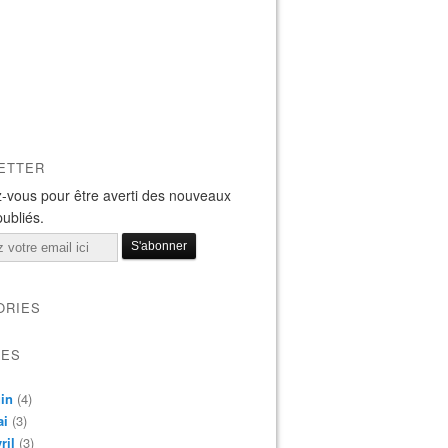
ETTER
-vous pour être averti des nouveaux
publiés.
ORIES
VES
in
(4)
ai
(3)
ril
(3)