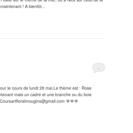
 maintenant ! A bientôt...
…
our le cours de lundi 28 mai.Le thème est : Rose
ntenant mais un cadre et une branche ou du bois
ôt Coursartfloralmougins@gmail.com 🌹🌹🌹