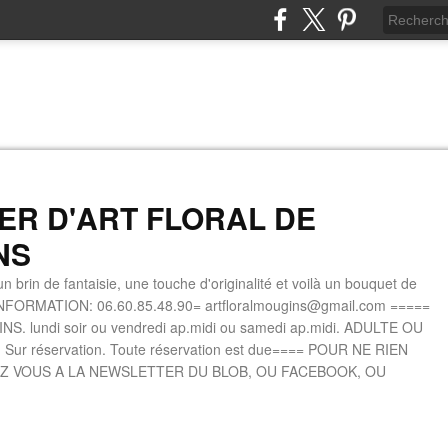
IER D'ART FLORAL DE
NS
n brin de fantaisie, une touche d'originalité et voilà un bouquet de
INFORMATION: 06.60.85.48.90= artfloralmougins@gmail.com =====
. lundi soir ou vendredi ap.midi ou samedi ap.midi. ADULTE OU
 Sur réservation. Toute réservation est due==== POUR NE RIEN
Z VOUS A LA NEWSLETTER DU BLOB, OU FACEBOOK, OU