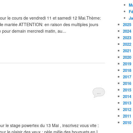
M
Fé
pour le cours de vendredi 11 et samedi 12 Mai.Thème:
Ja
de mariée ATTENTION: en raison des multiples jours
2025
ire pour demain mercredi matin, au...
2024
2023
2022
2021
2020
2019
2018
2017
2016
2015
…
2014
2013
2012
2011
2010
our le stage powertex du 13 Mai , inscrivez vous vite :
ur le plaisir des yeux : pèle mêle des bouquets en L