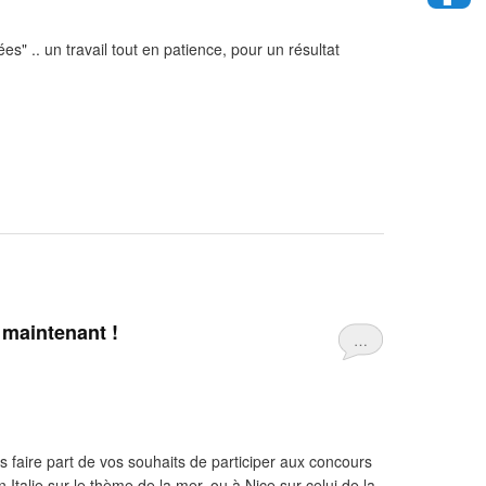
s" .. un travail tout en patience, pour un résultat
 maintenant !
…
s faire part de vos souhaits de participer aux concours
talie sur le thème de la mer, ou à Nice sur celui de la