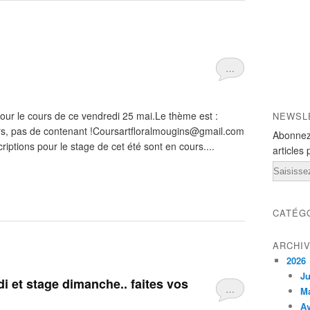
…
our le cours de ce vendredi 25 mai.Le thème est :
NEWSL
s, pas de contenant !Coursartfloralmougins@gmail.com
Abonnez
iptions pour le stage de cet été sont en cours....
articles 
Email
CATÉG
ARCHI
2026
Ju
 et stage dimanche.. faites vos
…
M
Av