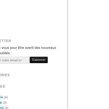
ETTER
-vous pour être averti des nouveaux
publiés.
ORIES
VES
in
(4)
ai
(3)
ril
(3)