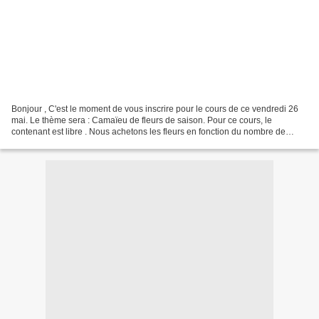
Bonjour , C'est le moment de vous inscrire pour le cours de ce vendredi 26
mai. Le thème sera : Camaïeu de fleurs de saison. Pour ce cours, le
contenant est libre . Nous achetons les fleurs en fonction du nombre de
personnes inscrites au cours. Il est...