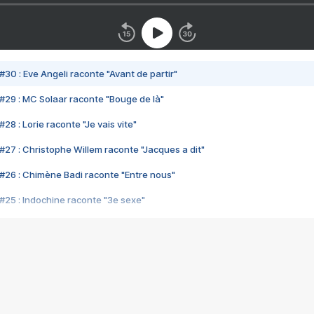
#30 : Eve Angeli raconte "Avant de partir"
#29 : MC Solaar raconte "Bouge de là"
28 : Lorie raconte "Je vais vite"
#27 : Christophe Willem raconte "Jacques a dit"
#26 : Chimène Badi raconte "Entre nous"
#25 : Indochine raconte "3e sexe"
#24 : Zaho raconte "C'est chelou"
#23 : Patrick Bruel raconte "Au café des délices"
#22 : Kyo raconte "Le chemin"
#21 : Nolwenn Leroy raconte "Cassé"