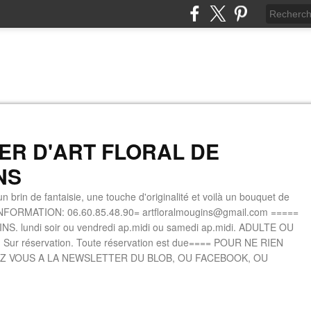
IER D'ART FLORAL DE
NS
n brin de fantaisie, une touche d'originalité et voilà un bouquet de
INFORMATION: 06.60.85.48.90= artfloralmougins@gmail.com =====
. lundi soir ou vendredi ap.midi ou samedi ap.midi. ADULTE OU
 Sur réservation. Toute réservation est due==== POUR NE RIEN
Z VOUS A LA NEWSLETTER DU BLOB, OU FACEBOOK, OU