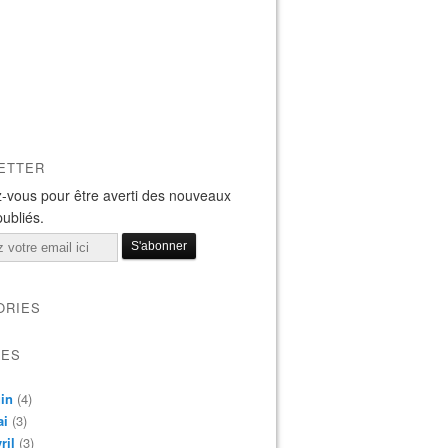
ETTER
-vous pour être averti des nouveaux
publiés.
ORIES
VES
in
(4)
ai
(3)
ril
(3)