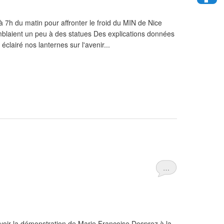
 à 7h du matin pour affronter le froid du MIN de Nice
blaient un peu à des statues Des explications données
clairé nos lanternes sur l'avenir...
…
voir la démonstration de Marie Françoise Desprez à la