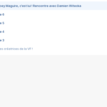
bey Maguire, c'est lui ! Rencontre avec Damien Witecka
e 6
e 5
e 4
e 3
s créatrices de la VF !
e 2
e 1
e Mektoub My Love arrive enfin ! Rencontre avec Shaïn Boumedine et Sal
i : après Toni en famille
elle réalise le bouleversant Dites lui que je l'aime
ais ! Rencontre autour de Vie privée de Rebecca Zlotowski