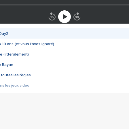
 DayZ
 a 13 ans (et vous l'avez ignoré)
e (littéralement)
im Rayan
 toutes les règles
s les jeux vidéo
us choquant de Rockstar ? - Le scandale BULLY
e plus moche de Steam
du RÊVE tourne au CAUCHEMAR
pendant 8 heures