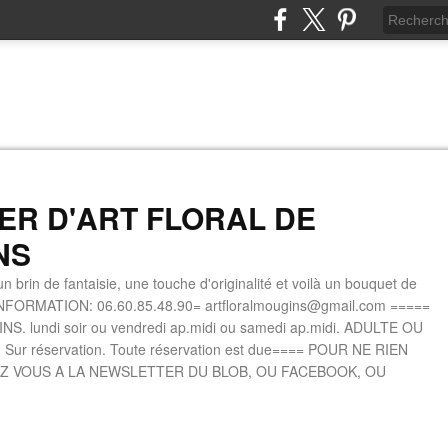
IER D'ART FLORAL DE
NS
n brin de fantaisie, une touche d'originalité et voilà un bouquet de
INFORMATION: 06.60.85.48.90= artfloralmougins@gmail.com =====
. lundi soir ou vendredi ap.midi ou samedi ap.midi. ADULTE OU
 Sur réservation. Toute réservation est due==== POUR NE RIEN
Z VOUS A LA NEWSLETTER DU BLOB, OU FACEBOOK, OU