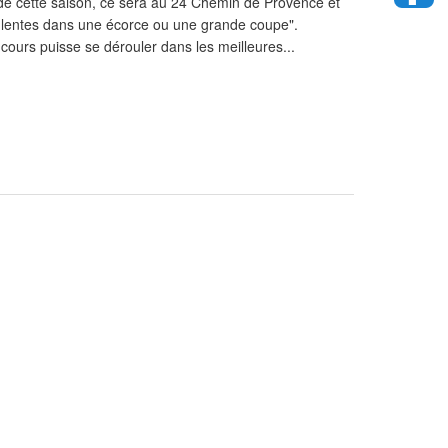
 de cette saison, ce sera au 24 Chemin de Provence et
culentes dans une écorce ou une grande coupe".
 cours puisse se dérouler dans les meilleures...