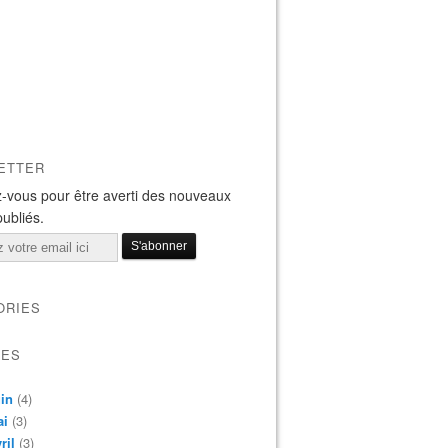
ETTER
-vous pour être averti des nouveaux
publiés.
ORIES
VES
in
(4)
ai
(3)
ril
(3)