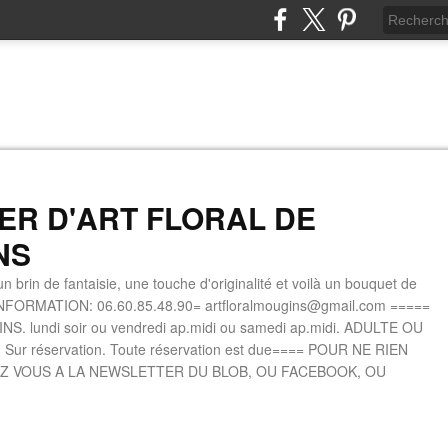
IER D'ART FLORAL DE
NS
n brin de fantaisie, une touche d'originalité et voilà un bouquet de
INFORMATION: 06.60.85.48.90= artfloralmougins@gmail.com =====
. lundi soir ou vendredi ap.midi ou samedi ap.midi. ADULTE OU
 Sur réservation. Toute réservation est due==== POUR NE RIEN
Z VOUS A LA NEWSLETTER DU BLOB, OU FACEBOOK, OU