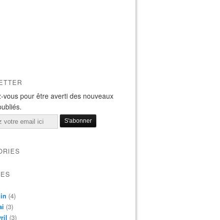
ETTER
-vous pour être averti des nouveaux
publiés.
ORIES
VES
in
(4)
ai
(3)
ril
(3)