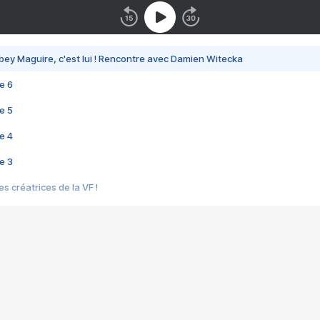
bey Maguire, c'est lui ! Rencontre avec Damien Witecka
e 6
e 5
e 4
e 3
s créatrices de la VF !
e 2
e 1
e Mektoub My Love arrive enfin ! Rencontre avec Shaïn Boumedine et Sal
i : après Toni en famille
elle réalise le bouleversant Dites lui que je l'aime