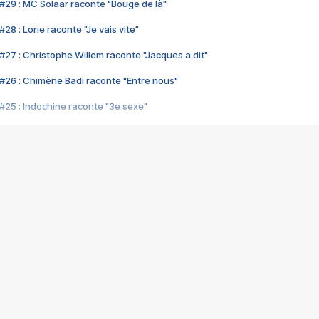
#29 : MC Solaar raconte "Bouge de là"
28 : Lorie raconte "Je vais vite"
#27 : Christophe Willem raconte "Jacques a dit"
#26 : Chimène Badi raconte "Entre nous"
#25 : Indochine raconte "3e sexe"
#24 : Zaho raconte "C'est chelou"
#23 : Patrick Bruel raconte "Au café des délices"
#22 : Kyo raconte "Le chemin"
#21 : Nolwenn Leroy raconte "Cassé"
#20 : Patrick Hernandez raconte "Born to be alive"
#19 : Lorie raconte "Près de moi"
#18 : Michael Jones raconte "A nos actes manqués" (avec Jean-Jacque
#17 : Khaled raconte "Aïcha"