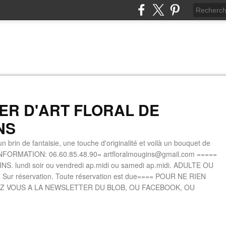
IER D'ART FLORAL DE
NS
n brin de fantaisie, une touche d'originalité et voilà un bouquet de
INFORMATION: 06.60.85.48.90= artfloralmougins@gmail.com =====
. lundi soir ou vendredi ap.midi ou samedi ap.midi. ADULTE OU
 Sur réservation. Toute réservation est due==== POUR NE RIEN
Z VOUS A LA NEWSLETTER DU BLOB, OU FACEBOOK, OU