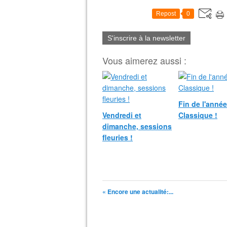
Repost
0
S'inscrire à la newsletter
Vous aimerez aussi :
Fin de l'anné
Vendredi et
Classique !
dimanche, sessions
fleuries !
« Encore une actualité:...