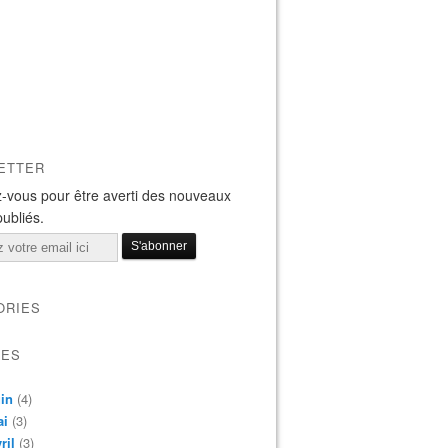
ETTER
-vous pour être averti des nouveaux
publiés.
ORIES
VES
in
(4)
ai
(3)
ril
(3)