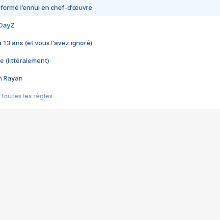
nsformé l’ennui en chef-d’œuvre
 DayZ
 a 13 ans (et vous l'avez ignoré)
e (littéralement)
im Rayan
 toutes les règles
s les jeux vidéo
us choquant de Rockstar ? - Le scandale BULLY
e plus moche de Steam
du RÊVE tourne au CAUCHEMAR
pendant 8 heures
it… à tort
umiliés par un jeu vidéo