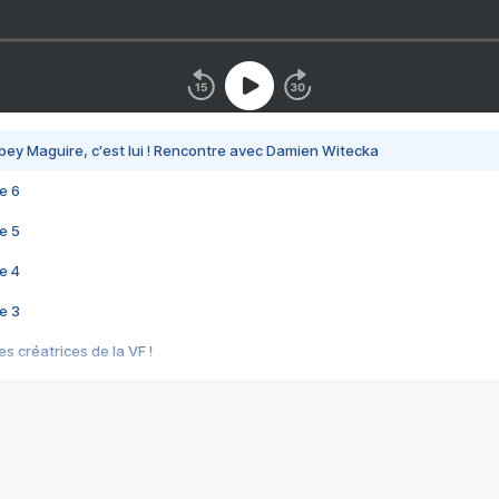
bey Maguire, c'est lui ! Rencontre avec Damien Witecka
e 6
e 5
e 4
e 3
s créatrices de la VF !
e 2
e 1
e Mektoub My Love arrive enfin ! Rencontre avec Shaïn Boumedine et Sal