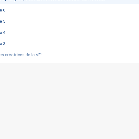
e 6
e 5
e 4
e 3
s créatrices de la VF !
e 2
e 1
e Mektoub My Love arrive enfin ! Rencontre avec Shaïn Boumedine et Sal
i : après Toni en famille
elle réalise le bouleversant Dites lui que je l'aime
ais ! Rencontre autour de Vie privée de Rebecca Zlotowski
 de Marguerite, Grave... Rencontre avec Ella Rumpf