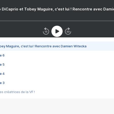
 DiCaprio et Tobey Maguire, c'est lui ! Rencontre avec Dam
bey Maguire, c'est lui ! Rencontre avec Damien Witecka
e 6
e 5
e 4
e 3
s créatrices de la VF !
e 2
e 1