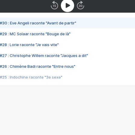
#30 : Eve Angeli raconte "Avant de partir"
#29 : MC Solaar raconte "Bouge de là"
28 : Lorie raconte "Je vais vite"
#27 : Christophe Willem raconte "Jacques a dit"
#26 : Chimène Badi raconte "Entre nous"
#25 : Indochine raconte "3e sexe"
#24 : Zaho raconte "C'est chelou"
#23 : Patrick Bruel raconte "Au café des délices"
#22 : Kyo raconte "Le chemin"
#21 : Nolwenn Leroy raconte "Cassé"
#20 : Patrick Hernandez raconte "Born to be alive"