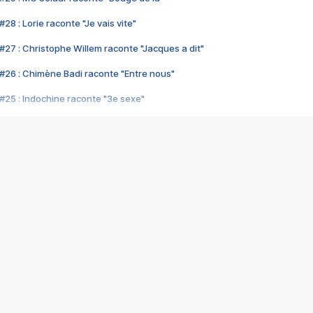
28 : Lorie raconte "Je vais vite"
#27 : Christophe Willem raconte "Jacques a dit"
#26 : Chimène Badi raconte "Entre nous"
#25 : Indochine raconte "3e sexe"
#24 : Zaho raconte "C'est chelou"
#23 : Patrick Bruel raconte "Au café des délices"
#22 : Kyo raconte "Le chemin"
#21 : Nolwenn Leroy raconte "Cassé"
#20 : Patrick Hernandez raconte "Born to be alive"
#19 : Lorie raconte "Près de moi"
#18 : Michael Jones raconte "A nos actes manqués" (avec Jean-Jacque
#17 : Khaled raconte "Aïcha"