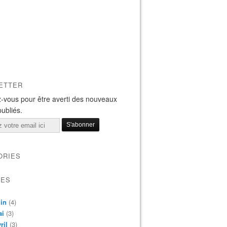
ETTER
-vous pour être averti des nouveaux
publiés.
ORIES
VES
in
(4)
ai
(3)
ril
(3)