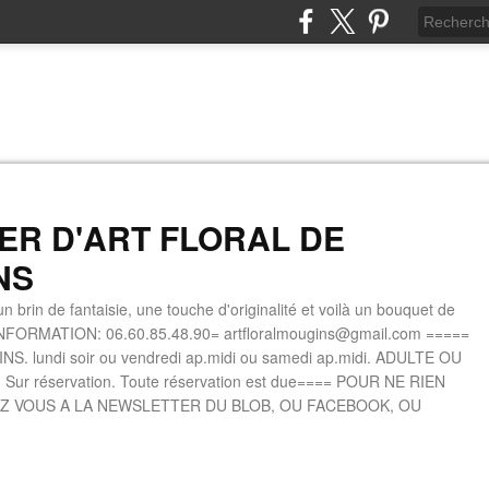
IER D'ART FLORAL DE
NS
n brin de fantaisie, une touche d'originalité et voilà un bouquet de
INFORMATION: 06.60.85.48.90= artfloralmougins@gmail.com =====
. lundi soir ou vendredi ap.midi ou samedi ap.midi. ADULTE OU
 Sur réservation. Toute réservation est due==== POUR NE RIEN
Z VOUS A LA NEWSLETTER DU BLOB, OU FACEBOOK, OU