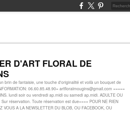
IER D'ART FLORAL DE
NS
n brin de fantaisie, une touche d'originalité et voilà un bouquet de
INFORMATION: 06.60.85.48.90= artfloralmougins@gmail.com =====
. lundi soir ou vendredi ap.midi ou samedi ap.midi. ADULTE OU
 Sur réservation. Toute réservation est due==== POUR NE RIEN
Z VOUS A LA NEWSLETTER DU BLOB, OU FACEBOOK, OU