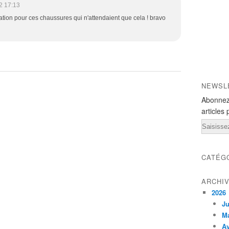
2 17:13
nation pour ces chaussures qui n'attendaient que cela ! bravo
NEWSL
Abonnez
articles 
Email
CATÉG
ARCHI
2026
Ju
M
Av