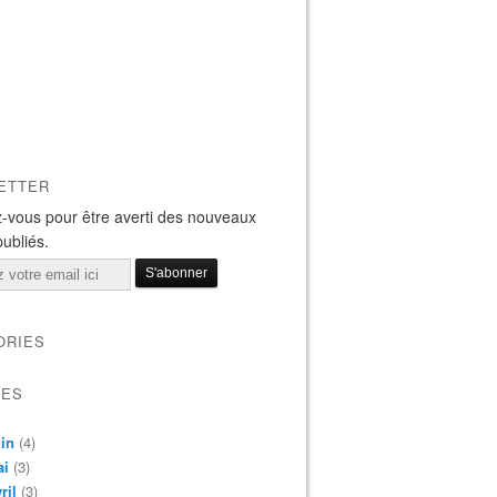
ETTER
-vous pour être averti des nouveaux
publiés.
ORIES
VES
in
(4)
ai
(3)
ril
(3)