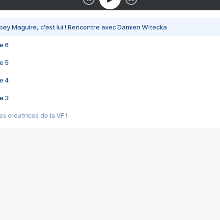
bey Maguire, c'est lui ! Rencontre avec Damien Witecka
e 6
e 5
e 4
e 3
s créatrices de la VF !
e 2
e 1
e Mektoub My Love arrive enfin ! Rencontre avec Shaïn Boumedine et Sal
i : après Toni en famille
elle réalise le bouleversant Dites lui que je l'aime