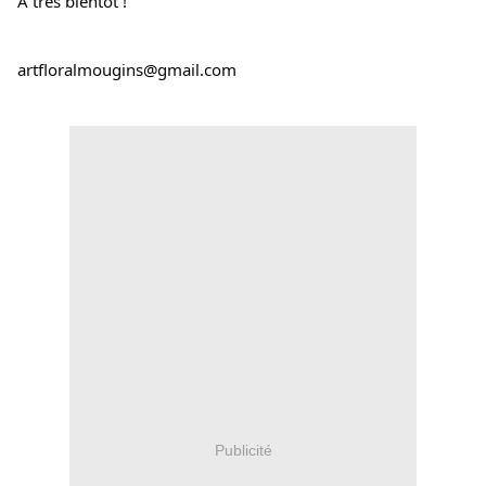
A très bientôt !
artfloralmougins@gmail.com
Publicité