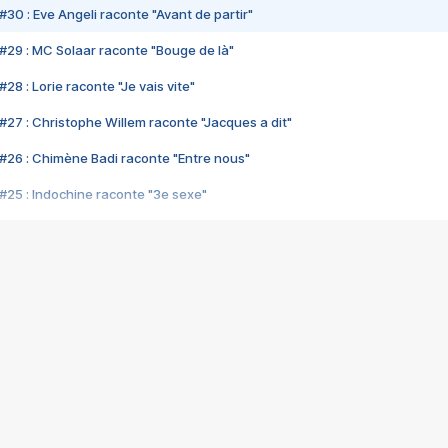
#30 : Eve Angeli raconte "Avant de partir"
#29 : MC Solaar raconte "Bouge de là"
28 : Lorie raconte "Je vais vite"
#27 : Christophe Willem raconte "Jacques a dit"
#26 : Chimène Badi raconte "Entre nous"
#25 : Indochine raconte "3e sexe"
#24 : Zaho raconte "C'est chelou"
#23 : Patrick Bruel raconte "Au café des délices"
#22 : Kyo raconte "Le chemin"
#21 : Nolwenn Leroy raconte "Cassé"
#20 : Patrick Hernandez raconte "Born to be alive"
#19 : Lorie raconte "Près de moi"
#18 : Michael Jones raconte "A nos actes manqués" (avec Jean-Jacque