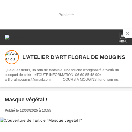
Publicité
MENU
L'ATELIER D'ART FLORAL DE MOUGINS
Quelques fleurs, un brin de fantaisie, une touche d'originalité et voilà un
bouquet de créé... =TOUTE INFORMATION: 06.60.85.48.90=
artfloralmougins@gmail.com ===== COURS A MOUGINS. lundi soir ou
vendredi ap.midi ou samedi ap.midi. ADULTE OU JUNIOR. 1x/mois. Sur
réservation. Toute réservation est due==== POUR NE RIEN RATER:
ABONNEZ VOUS A LA NEWSLETTER DU BLOB, OU FACEBOOK, OU
INSTAGRAM
Masque végétal !
Publié le 12/03/2025 à 13:55