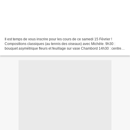
Il est temps de vous inscrire pour les cours de ce samedi 15 Février !
Compositions classiques (au tennis des oiseaux) avec Michèle. 9h30 :
bouquet asymétrique fleurs et feuillage sur vase Chambord 14h30 : centre
de table d inspiration moderne sur vase...